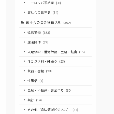
ヨーロッパ系組織
(38)
裏社会の世界史
(34)
裏社会の資金獲得活動
(352)
違法薬物
(153)
違法賭博
(74)
人足供給・港湾荷役・土建・鉱山
(15)
ミカジメ料・縄張り
(23)
銃器・密輸
(28)
性風俗
(1)
金融・不動産・裏金作り
(30)
興行
(14)
その他（違法領域ビジネス）
(34)