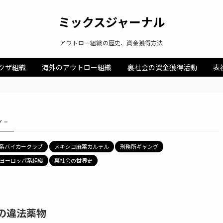
ミックスジャーナル
アウトロー組織の歴史、資金獲得方法
クザ組織
海外のアウトロー組織
裏社会の資金獲得活動
表
y –
）系バイカークラブ
メキシコ麻薬カルテル
刑務所ギャング
ヨーロッパ系組織
裏社会の世界史
う名の違法薬物