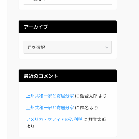
アーカイブ
ア
ー
カ
イ
ブ
最近のコメント
上州共和一家と寄居分家
に
鯉登太郎
より
上州共和一家と寄居分家
に
匿名
より
アメリカ・マフィアの砂利税
に
鯉登太郎
より