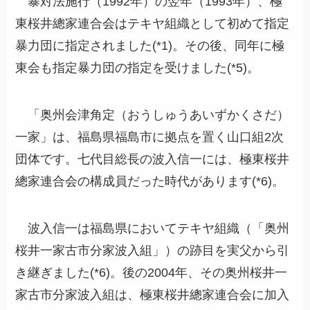
暴対法施行（1992年）の翌年（1993年）、極
東桜井總家連合会はテキヤ組織として初めて指定
暴力団に指定されました(*1)。その後、同年に極
東会も指定暴力団の指定を受けました(*5)。
「奥州会津角定（おうしゅうあいずかくさだ）
一家」は、福島県福島市に拠点を置く山口組2次
団体です。七代目総長の波入信一には、極東桜井
總家連合会の構成員だった時代があります(*6)。
波入信一は福島県においてテキヤ組織（「奥州
桜井一家古市分家波入組」）の跡目を実父から引
き継ぎました(*6)。後の2004年、その奥州桜井一
家古市分家波入組は、極東桜井總家連合会に加入