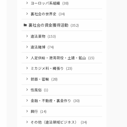
ヨーロッパ系組織
(38)
裏社会の世界史
(34)
裏社会の資金獲得活動
(352)
違法薬物
(153)
違法賭博
(74)
人足供給・港湾荷役・土建・鉱山
(15)
ミカジメ料・縄張り
(23)
銃器・密輸
(28)
性風俗
(1)
金融・不動産・裏金作り
(30)
興行
(14)
その他（違法領域ビジネス）
(34)