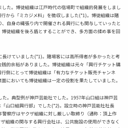
した。博徒組織は江戸時代の宿場町で組織的発展をしまし
興行から「ミカジメ料」を徴収しました(*1)。博徒組織は賭
り、自身の縄張り内で開催される興行にも関与していったと
、博徒組織を後ろ盾とすることができ、多方面の揉め事を回
けていました(*1)。賭場客には高所得者が多かったと考
金銭的余裕がありました。博徒組織は元々「興行チケット購
興行側にとって博徒組織は「有力なチケット販売チャンネ
業面においても博徒組織は一定の役割を果たしていました。
た。典型例が神戸芸能社でした。1957年山口組は神戸芸
は「山口組興行部」でした(*2)。設立時の神戸芸能社社長
64年警察庁はヤクザ組織に対し厳しい取締り（通称：頂上作
ヤクザ組織の関与する興行会社は、公共施設の使用ができなく