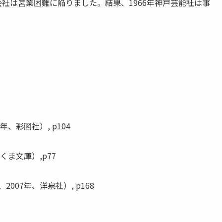
会社は営業困難に陥りました。結果、1966年神戸芸能社は事
、彩図社）, p104
くま文庫）,p77
007年、洋泉社）, p168