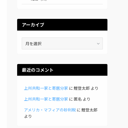
アーカイブ
ア
ー
カ
イ
ブ
最近のコメント
上州共和一家と寄居分家
に
鯉登太郎
より
上州共和一家と寄居分家
に
匿名
より
アメリカ・マフィアの砂利税
に
鯉登太郎
より