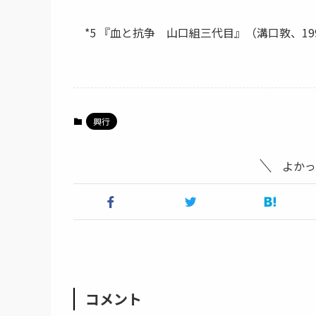
*5 『血と抗争 山口組三代目』（溝口敦、199
興行
よかっ
コメント