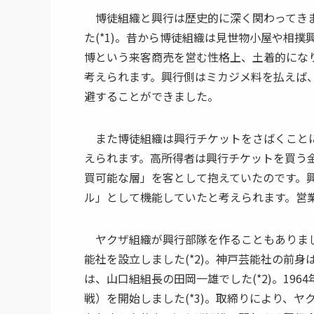
博徒組織と興行は歴史的に深く関わってきま
た(*1)。昔から博徒組織は見世物小屋や相撲
博という来客商売を営む性格上、土着的にな
考えられます。興行側はミカジメ料を払えば
避することができました。
また博徒組織は興行チケットをさばくことに長
えられます。高所得者は興行チケットを買う
買可能な層」を客として抱えていたのです。
ル」として機能していたと考えられます。営
ヤクザ組織が興行部隊を作ることもありまし
能社を設立しました(*2)。神戸芸能社の前身
は、山口組組長の田岡一雄でした(*2)。19
戦）を開始しました(*3)。取締りにより、