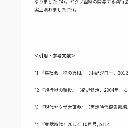
なりました(*4)。ヤクザ組織の関与する興行
実上潰れました(*5)。
＜引用・参考文献＞
*1 『裏社会 噂の真相』（中野ジロー、2012年
*2 『興行界の顔役』（猪野健治、2004年、ち
*3 『現代ヤクザ大事典』（実話時代編集部編、2
*4 『実話時代』2015年10月号, p114