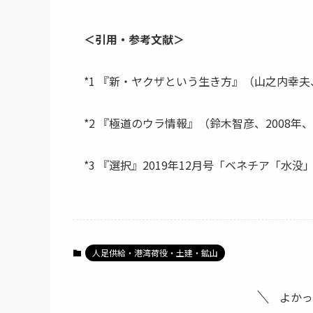
＜引用・参考文献＞
*1 『新・ヤクザという生き方』（山之内幸夫、19
*2 『極道のウラ情報』（鈴木智彦、2008年、宝島
*3 『選択』2019年12月号「ベネチア「水没」
人足供給・港湾荷役・土建・鉱山
よかっ