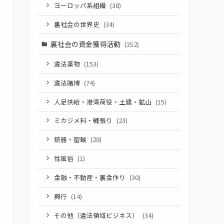
ヨーロッパ系組織
(38)
裏社会の世界史
(34)
裏社会の資金獲得活動
(352)
違法薬物
(153)
違法賭博
(74)
人足供給・港湾荷役・土建・鉱山
(15)
ミカジメ料・縄張り
(23)
銃器・密輸
(28)
性風俗
(1)
金融・不動産・裏金作り
(30)
興行
(14)
その他（違法領域ビジネス）
(34)