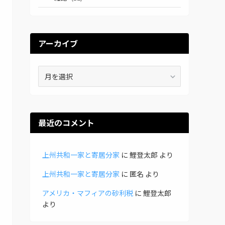
アーカイブ
ア
ー
カ
イ
ブ
最近のコメント
上州共和一家と寄居分家
に
鯉登太郎
より
上州共和一家と寄居分家
に
匿名
より
アメリカ・マフィアの砂利税
に
鯉登太郎
より