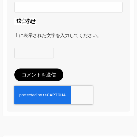
上に表示された文字を入力してください。