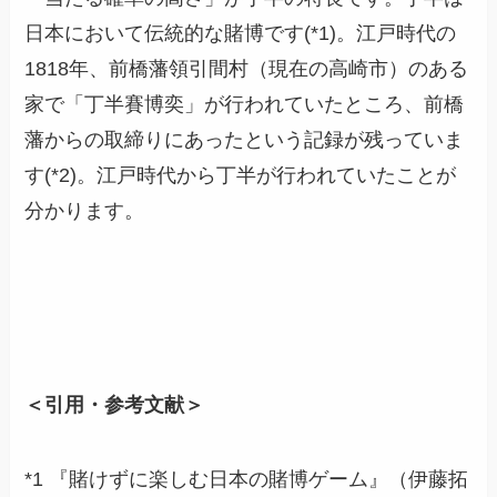
日本において伝統的な賭博です(*1)。江戸時代の
1818年、前橋藩領引間村（現在の高崎市）のある
家で「丁半賽博奕」が行われていたところ、前橋
藩からの取締りにあったという記録が残っていま
す(*2)。江戸時代から丁半が行われていたことが
分かります。
＜引用・参考文献＞
*1 『賭けずに楽しむ日本の賭博ゲーム』（伊藤拓