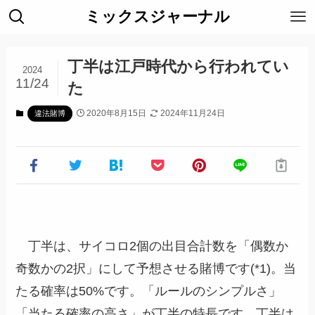
ミックスジャーナル
丁半は江戸時代から行われてい
2024
11/24
た
2020年8月15日
2024年11月24日
違法賭博
丁半は、サイコロ2個の出目合計数を「偶数か
奇数かの2択」にして予想させる賭博です(*1)。当
たる確率は50%です。「ルールのシンプルさ」
「当たる確率の高さ」が丁半の特長です。丁半は