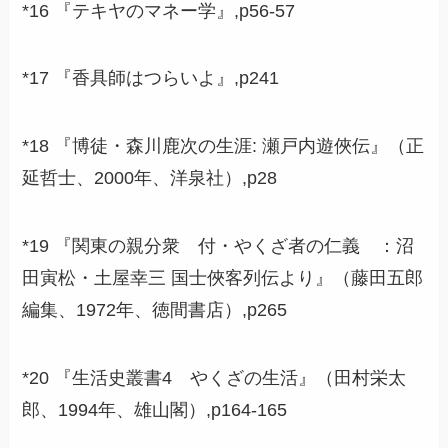
*16 『テキヤのマネー学』,p56-57
*17 『香具師はつらいよ』,p241
*18 『博徒・森川鹿次の生涯: 瀬戸内遊俠伝』（正
延哲士、2000年、洋泉社）,p28
*19 『関東の親分衆 付・やくざ者の仁義 ：沼
田寅松・土屋幸三 国士俠客列伝より』（藤田五郎
編集、1972年、徳間書店）,p265
*20 『生活史叢書4 やくざの生活』（田村栄太
郎、1994年、雄山閣）,p164-165