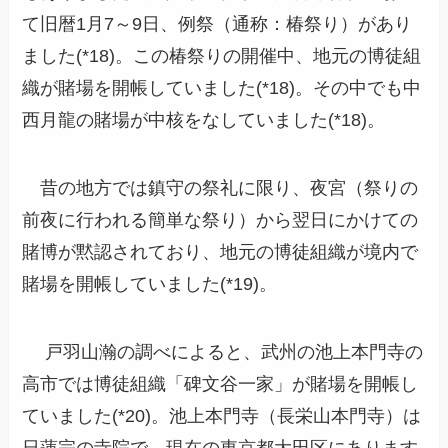
て旧暦1月7～9日、例祭（通称：椿祭り）があり
ました(*18)。この椿祭りの開催中、地元の博徒組
織が賭場を開帳していました(*18)。その中でも中
西月龍の賭場が中核をなしていました(*18)。
昔の地方では鎮守の祭礼に限り、夜宮（祭りの
前夜に行われる簡単な祭り）から翌日にかけての
賭博が黙認されており、地元の博徒組織が境内で
賭場を開帳していました(*19)。
戸羽山瀚の調べによると、武州の池上本門寺の
高市では博徒組織「碑文谷一家」が賭場を開帳し
ていました(*20)。池上本門寺（長栄山本門寺）は
日蓮宗の寺院で、現在の東京都大田区にあります