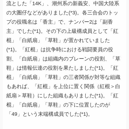
流とした「14K」、潮州系の新義安、中国大陸系
の大圏仔などがありました(*3)。各三合会のトッ
プの役職名は「香主」で、ナンバー2は「副香
主」でした(*1)。その下の上級構成員として「紅
棍」「白紙扇」「草鞋」が置かれていました
(*1)。「紅棍」は抗争時における戦闘要員の役
割、「白紙扇」は組織内のブレーンの役割、「草
鞋」は情報伝達の役割を果たしました(*1)。「紅
棍」「白紙扇」「草鞋」の三者関係が対等な組織
もあれば、「紅棍」を上位に置く関係（紅棍＞白
紙扇＞草鞋）にした組織もありました(*1)。「紅
棍」「白紙扇」「草鞋」の下に位置したのが
「49」という末端構成員でした(*1)。