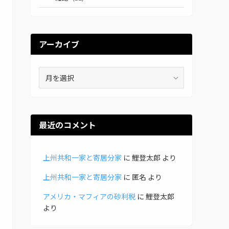
アーカイブ
ア
ー
カ
イ
ブ
最近のコメント
上州共和一家と寄居分家
に
鯉登太郎
より
上州共和一家と寄居分家
に
匿名
より
アメリカ・マフィアの砂利税
に
鯉登太郎
より