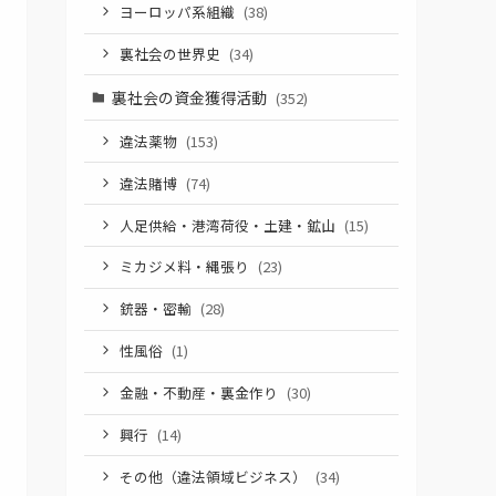
ヨーロッパ系組織
(38)
裏社会の世界史
(34)
裏社会の資金獲得活動
(352)
違法薬物
(153)
違法賭博
(74)
人足供給・港湾荷役・土建・鉱山
(15)
ミカジメ料・縄張り
(23)
銃器・密輸
(28)
性風俗
(1)
金融・不動産・裏金作り
(30)
興行
(14)
その他（違法領域ビジネス）
(34)