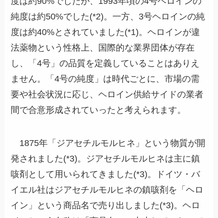
度は約90%でしたが、1993年頃の4号ヘロインの
純度は約50%でした(*2)。一方、3号ヘロインの純
度は約40%とされていました(*1)。ヘロインが違
法薬物という性格上、国際的な業界団体が存在
し、「4号」の品質を定義していることはありえ
ません。「4号の純度」は時代ごとに、市場の需
要や社会状況に応じ、ヘロイン供給サイドの業者
間で合意形成されていったと考えられます。
1875年「ジアセチルモルヒネ」という物質が開
発されました(*3)。ジアセチルモルヒネは主に鎮
咳剤として用いられてきました(*3)。ドイツ・バ
イエル社はジアセチルモルヒネの鎮咳剤を「ヘロ
イン」という商品名で売り出しました(*3)。ヘロ