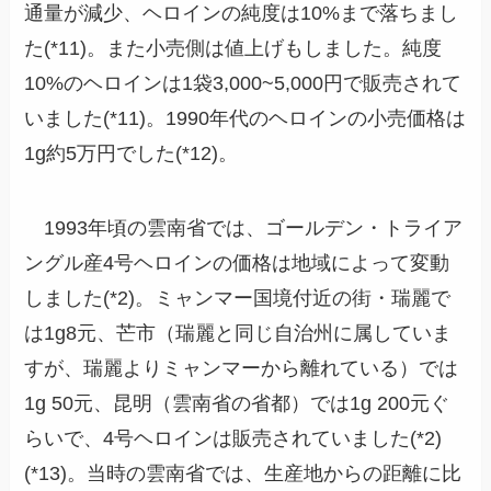
通量が減少、ヘロインの純度は10%まで落ちまし
た(*11)。また小売側は値上げもしました。純度
10%のヘロインは1袋3,000~5,000円で販売されて
いました(*11)。1990年代のヘロインの小売価格は
1g約5万円でした(*12)。
1993年頃の雲南省では、ゴールデン・トライア
ングル産4号ヘロインの価格は地域によって変動
しました(*2)。ミャンマー国境付近の街・瑞麗で
は1g8元、芒市（瑞麗と同じ自治州に属していま
すが、瑞麗よりミャンマーから離れている）では
1g 50元、昆明（雲南省の省都）では1g 200元ぐ
らいで、4号ヘロインは販売されていました(*2)
(*13)。当時の雲南省では、生産地からの距離に比