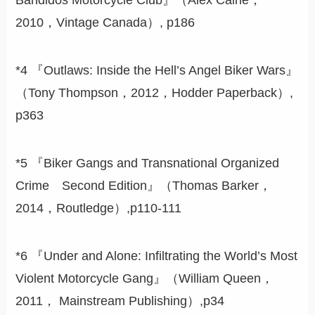
Bandidos Motorcycle Club』（Alex Caine，
2010，Vintage Canada）, p186
*4 『Outlaws: Inside the Hell’s Angel Biker Wars』
（Tony Thompson，2012，Hodder Paperback）,
p363
*5 『Biker Gangs and Transnational Organized
Crime Second Edition』（Thomas Barker，
2014，Routledge）,p110-111
*6 『Under and Alone: Infiltrating the World’s Most
Violent Motorcycle Gang』（William Queen，
2011，‎ Mainstream Publishing）,p34