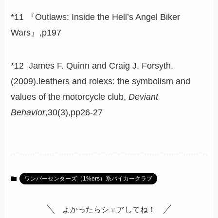
*11 『Outlaws: Inside the Hell’s Angel Biker
Wars』,p197
*12 James F. Quinn and Craig J. Forsyth.
(2009).leathers and rolexs: the symbolism and
values of the motorcycle club,
Deviant
Behavior
,30(3),pp26-27
ワンパーセンターズ（1%ers）系バイカークラブ
よかったらシェアしてね！