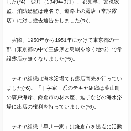
した(*4)。翌月（1949年9月）、都知事、警視総
監、消防総監は連名で、道路上の露店（常設露
店）に対し撤去通告をしました(*5)。
実際、1950年から1951年にかけて東京都の一
部（東京都の中で三多摩と島嶼を除く地域）で常
設露店が無くなりました(*5)。
テキヤ組織は海水浴場でも露店商売を行ってい
ました(*6)。「丁字家」系のテキヤ組織は葉山町
の森戸海岸、鎌倉市の材木座、逗子などの海水浴
場に出店の権利を持っていました(*6)。
テキヤ組織「早川一家」は鎌倉市を拠点に活動