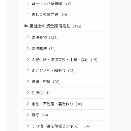
ヨーロッパ系組織
(38)
裏社会の世界史
(34)
裏社会の資金獲得活動
(352)
違法薬物
(153)
違法賭博
(74)
人足供給・港湾荷役・土建・鉱山
(15)
ミカジメ料・縄張り
(23)
銃器・密輸
(28)
性風俗
(1)
金融・不動産・裏金作り
(30)
興行
(14)
その他（違法領域ビジネス）
(34)