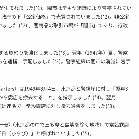
が生まれました(*1)。闇市はテキヤ組織により管轄されてい
、政府の下「公定価格」で売買されていました(*2)。非公定
した (*2) 。闇商品の取引市場が「闇市」であり、行政
。
る取締りを強化しました(*3)。翌年（1947年）夏、警察
を逮捕、手配しました(*3)。警察組織は闇市の消滅に着手
uarters）は1949年8月4日、東京都と警視庁に対し「翌年3
から露店を撤去すること」を指示しました(*4)。翌月
監は連名で、常設露店に対し撤去通告をしました(*3)。
都の一部（東京都の中で三多摩と島嶼を除く地域）で常設露店
平日（ひらび）」と呼ばれていました(*5)。