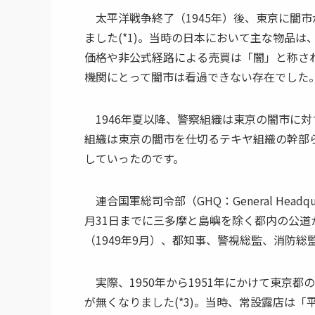
太平洋戦争終了（1945年）後、東京に闇市
ました(*1)。当時の日本において主な物品は
価格や非公式経路による売買は「闇」と称されま
機関にとって闇市は看過できない存在でした
1946年夏以降、警察組織は東京の闇市に対す
組織は東京の闇市を仕切るテキヤ組織の幹部ら
していったのです。
連合国軍総司令部（GHQ：General Headq
月31日までに三多摩と島嶼を除く都内の公道
（1949年9月）、都知事、警視総監、消防総
実際、1950年から1951年にかけて東京
が無くなりました(*3)。当時、常設露店は「