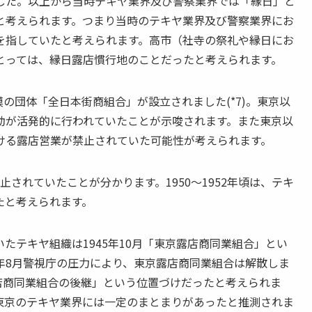
した。以上から当時テキヤ業界及び警察業界では「縁日」と
と考えられます。つまり当時のテキヤ業界及び警察業界にお
を指していたと考えられます。高市（社寺の祭礼や縁日にお
とっては、縁日露店慣行地のことだったと考えられます。
の団体「全日本街商組合」が設立されました(*7)。東京以
動が活発的に行われていたことが示唆されます。また東京以
ける露店営業が禁止されていた可能性が考えられます。
止されていたことが分かります。1950～1952年頃は、テキ
たと考えられます。
テキヤ組織は1945年10月「東京露店商同業組合」とい
47年8月警視庁の圧力により、東京露店商同業組合は解散しま
露店商同業組合の後継」という位置づけだったと考えられま
東京のテキヤ業界には一定のまとまりがあったと推測されま