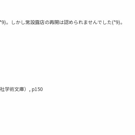
)。しかし常設露店の再開は認められませんでした(*9)。
学術文庫）, p150