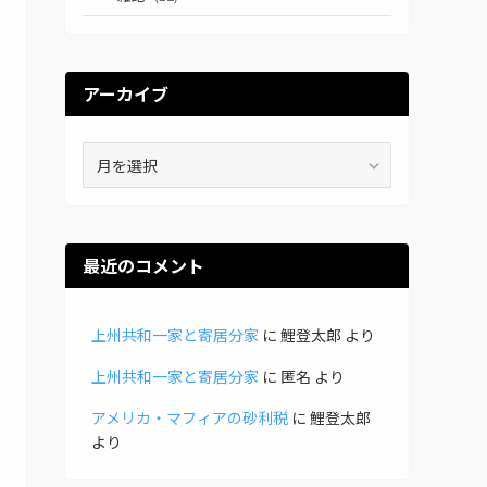
アーカイブ
ア
ー
カ
イ
ブ
最近のコメント
上州共和一家と寄居分家
に
鯉登太郎
より
上州共和一家と寄居分家
に
匿名
より
アメリカ・マフィアの砂利税
に
鯉登太郎
より