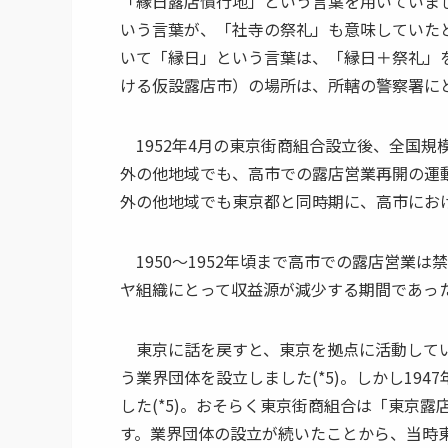
「縁日露店慣行地」という言葉を用いていま
いう言葉が、「社寺の祭礼」も意味していた
いて「縁日」という言葉は、「縁日＋祭礼」
ける仮設露店市）の場所は、所轄の警察署に
1952年4月の東京街商組合設立後、全国規模
外の他地域でも、高市での露店営業再開の運
外の他地域でも東京都と同時期に、高市にお
1950～1952年頃まで高市での露店営業は禁
ヤ組織にとって収益源が減少する期間であっ
東京に話を戻すと、東京を拠点に活動していた
う業界団体を設立しました(*5)。しかし19
した(*5)。おそらく東京街商組合は「東京
す。業界団体の設立が続いたことから、当時